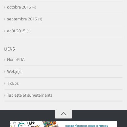
octobre 2015
4
septembre 2015
1
août 2015
1
LIENS
NonoPDA
Webjéjé
TicEps
Tablette et survêtements