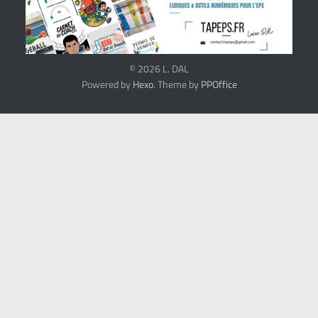
© 2026 L. DAL
Powered by
Hexo
. Theme by
PPOffice