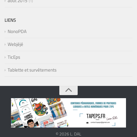
août 2015
1
LIENS
NonoPDA
Webjéjé
TicEps
Tablette et survêtements
© 2026 L. DAL