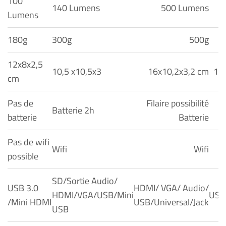
100
140 Lumens
500 Lumens
Lumens
180g
300g
500g
12x8x2,5
10,5 x10,5x3
16x10,2x3,2 cm
15,
cm
Pas de
Filaire possibilité
Batterie 2h
batterie
Batterie
Pas de wifi
Wifi
Wifi
possible
SD/Sortie Audio/
USB 3.0
HDMI/ VGA/ Audio/
HDMI/VGA/USB/Mini
USB
/Mini HDMI
USB/Universal/Jack
USB