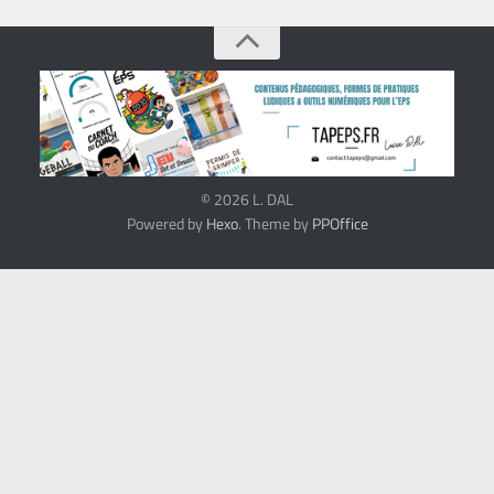
© 2026 L. DAL
Powered by
Hexo
. Theme by
PPOffice