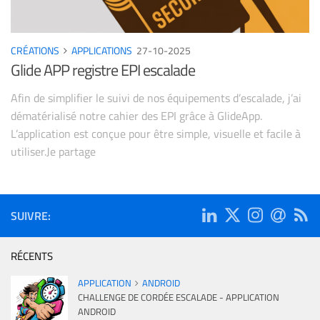
CRÉATIONS
APPLICATIONS
27-10-2025
Glide APP registre EPI escalade
Afin de simplifier le suivi de nos équipements d’escalade, j’ai
dématérialisé notre cahier des EPI grâce à GlideApp.
L’application est conçue pour être simple, visuelle et facile à
utiliser.Je partage
SUIVRE:
RÉCENTS
APPLICATION
ANDROID
CHALLENGE DE CORDÉE ESCALADE - APPLICATION
ANDROID